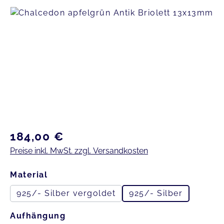
Bildergalerie überspringen
Regulärer Preis:
184,00 €
Preise inkl. MwSt. zzgl. Versandkosten
auswählen
Material
925/- Silber vergoldet
925/- Silber
auswählen
Aufhängung