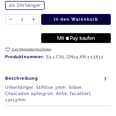
als Ohrhänger
Produkt Anzahl: Gib den gewünschten
In den Warenkorb
Zum Merkzettel hinzufügen
Produktnummer:
S3.1.CAL.GN14.AN.1.13X13
Beschreibung
Unterhänger, Stiftöse 3mm, Silber,
Chalcedon apfelgrün, Antik, facettiert,
13x13mm