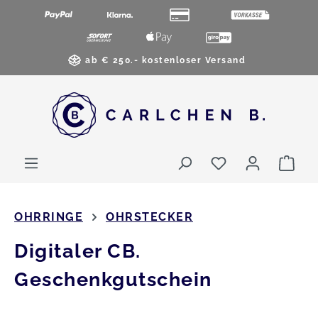
Zum Hauptinhalt springen
ab € 250.- kostenloser Versand
Du hast 0 Pro
War
OHRRINGE
OHRSTECKER
Digitaler CB.
Geschenkgutschein